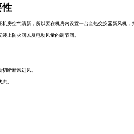
要性
证机房空气清新，所以要在机房内设置一台全热交换器新风机，
安装上防火阀以及电动风量的调节阀。
动切断新风进风。
状态。